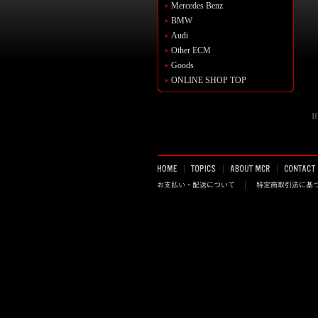
Mercedes Benz
BMW
Audi
Other ECM
Goods
ONLINE SHOP TOP
I