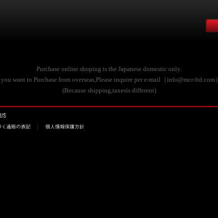
Purchase online shoping is the Japanese domestic only.
f you want to Purchase from overseas,Please inquire per e-mail（info@mcr-ltd.com
(Because shipping,taxesis different)