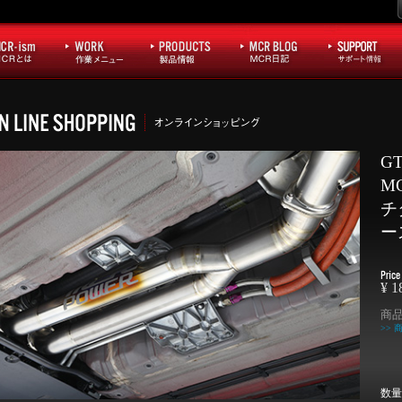
GT
M
チ
ー
¥ 
商
>>
数量