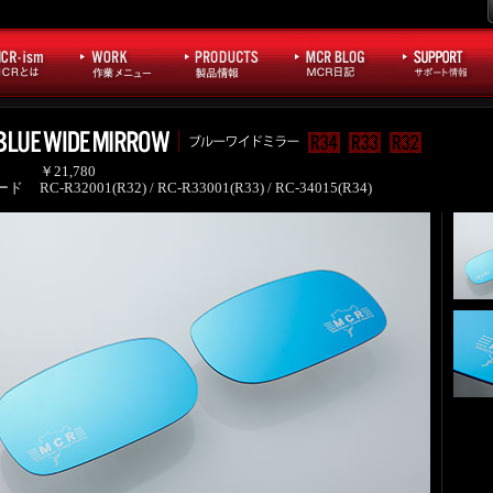
￥21,780
ード
RC-R32001(R32) / RC-R33001(R33) / RC-34015(R34)