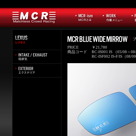
PRICE
￥21,780
商品コード
RC-IS001 IS （05/08～08/
RC-ISF002 IS-F/IS（08/0