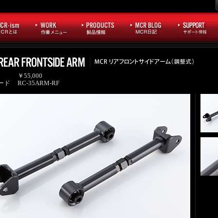
￥55,000
ード
RC-35ARM-RF